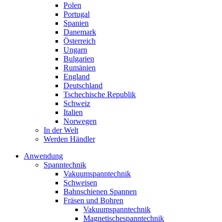
Polen
Portugal
Spanien
Danemark
Österreich
Ungarn
Bulgarien
Rumänien
England
Deutschland
Tschechische Republik
Schweiz
Italien
Norwegen
In der Welt
Werden Händler
Anwendung
Spanntechnik
Vakuumspanntechnik
Schweisen
Bahnschienen Spannen
Fräsen und Bohren
Vakuumspanntechnik
Magnetischespanntechnik