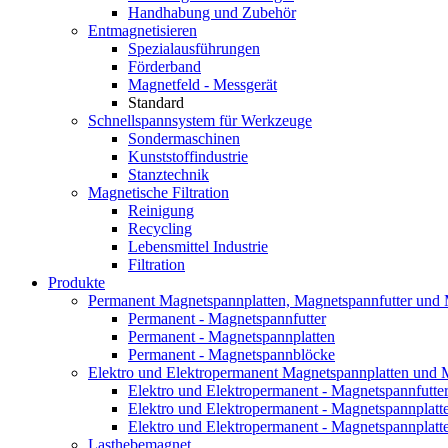
Handhabung und Zubehör
Entmagnetisieren
Spezialausführungen
Förderband
Magnetfeld - Messgerät
Standard
Schnellspannsystem für Werkzeuge
Sondermaschinen
Kunststoffindustrie
Stanztechnik
Magnetische Filtration
Reinigung
Recycling
Lebensmittel Industrie
Filtration
Produkte
Permanent Magnetspannplatten, Magnetspannfutter und
Permanent - Magnetspannfutter
Permanent - Magnetspannplatten
Permanent - Magnetspannblöcke
Elektro und Elektropermanent Magnetspannplatten und 
Elektro und Elektropermanent - Magnetspannfutte
Elektro und Elektropermanent - Magnetspannplatte
Elektro und Elektropermanent - Magnetspannplatte
Lasthebemagnet