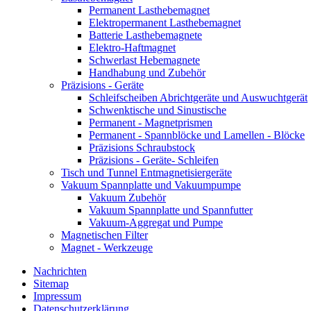
Permanent Lasthebemagnet
Elektropermanent Lasthebemagnet
Batterie Lasthebemagnete
Elektro-Haftmagnet
Schwerlast Hebemagnete
Handhabung und Zubehör
Präzisions - Geräte
Schleifscheiben Abrichtgeräte und Auswuchtgerät
Schwenktische und Sinustische
Permanent - Magnetprismen
Permanent - Spannblöcke und Lamellen - Blöcke
Präzisions Schraubstock
Präzisions - Geräte- Schleifen
Tisch und Tunnel Entmagnetisiergeräte
Vakuum Spannplatte und Vakuumpumpe
Vakuum Zubehör
Vakuum Spannplatte und Spannfutter
Vakuum-Aggregat und Pumpe
Magnetischen Filter
Magnet - Werkzeuge
Nachrichten
Sitemap
Impressum
Datenschutzerklärung