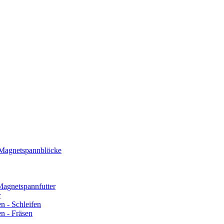
 Magnetspannblöcke
Magnetspannfutter
r
n - Schleifen
n - Fräsen