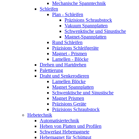
Mechanische Spanntechnik
Schleifen
Plan - Schleifen
Präzisions Schraubstock
Vakuum Spannplatten
Schwenktische und Sinustische
Magnet-Spannplatten
Rund Schleifen
Präzisions Schleifgeräte
Magnet - Prismen
Lamellen - Blöcke
Drehen und Hartdrehen
Palettierung
Draht und Senkerodieren
Lamellen Blöcke
Magnet Spannplatten
Schwenktische und Sinustische
Magnet Prismen
Präzisions Geräte
Präzisions Schraubstock
Hebetechnik
Automatisiertechnik
Heben von Platten und Profilen
Schwerlast Hebemagnete
Hebemagnet für Schüttgut