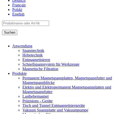
Deutsch
Français
Polski
English
Anwendung
Spanntechnik
Hebetechnik
Entmagnetisieren
Schnellspannsystem für Werkzeuge
Magnetische Filtration
Produkte
Permanent Magnetspannplatten, Magnetspannfutter und
Magnetspannblöcke
Elektro und Elektropermanent Magnetspannplatten und
Magnetspannfutter
Lasthebemagnet
Präzisions - Geräte
Tisch und Tunnel Entmagnetisiergeräte
Vakuum Spannplatte und Vakuumpumpe