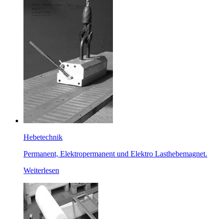
Hebetechnik
Permanent, Elektropermanent und Elektro Lasthebemagnet.
Weiterlesen