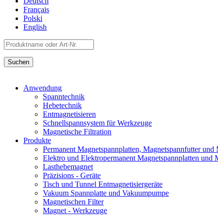
Deutsch
Français
Polski
English
Anwendung
Spanntechnik
Hebetechnik
Entmagnetisieren
Schnellspannsystem für Werkzeuge
Magnetische Filtration
Produkte
Permanent Magnetspannplatten, Magnetspannfutter und
Elektro und Elektropermanent Magnetspannplatten und 
Lasthebemagnet
Präzisions - Geräte
Tisch und Tunnel Entmagnetisiergeräte
Vakuum Spannplatte und Vakuumpumpe
Magnetischen Filter
Magnet - Werkzeuge