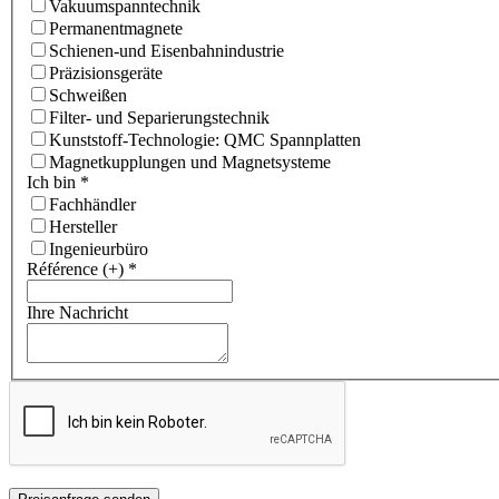
Vakuumspanntechnik
Permanentmagnete
Schienen-und Eisenbahnindustrie
Präzisionsgeräte
Schweißen
Filter- und Separierungstechnik
Kunststoff-Technologie: QMC Spannplatten
Magnetkupplungen und Magnetsysteme
Ich bin
*
Fachhändler
Hersteller
Ingenieurbüro
Référence (+)
*
Ihre Nachricht