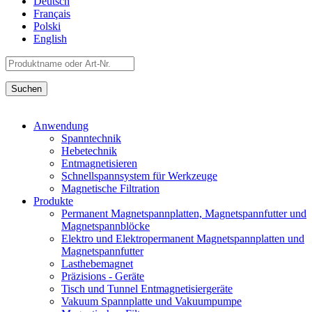
Deutsch
Français
Polski
English
Anwendung
Spanntechnik
Hebetechnik
Entmagnetisieren
Schnellspannsystem für Werkzeuge
Magnetische Filtration
Produkte
Permanent Magnetspannplatten, Magnetspannfutter und
Magnetspannblöcke
Elektro und Elektropermanent Magnetspannplatten und
Magnetspannfutter
Lasthebemagnet
Präzisions - Geräte
Tisch und Tunnel Entmagnetisiergeräte
Vakuum Spannplatte und Vakuumpumpe