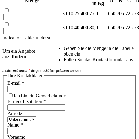
Menge
A
B
C
in Kg
30.10.25.400
75,0
650
705
725
78
30.10.40.400
80,0
650
705
725
78
indication_tableau_dessus
Geben Sie die Menge in die Tabelle
Um ein Angebot
oben ein
anzufordern
Füllen Sie das Kontaktformular aus
Felder mit einem
*
dürfen nicht leer gelassen werden
Ihre Kontaktdaten
E-mail
*
Ich bin ein Gewerbekunde
Firma / Institution
*
Anrede
Name
*
Vorname