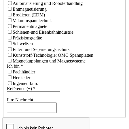
Automatisierung und Roboterhandling
Entmagnetisierung
Erodieren (EDM)
Vakuumspanntechnik
Permanentmagnete
Schienen-und Eisenbahnindustrie
Präzisionsgeräte
Schweißen
Filter- und Separierungstechnik
Kunststoff-Technologie: QMC Spannplatten
Magnetkupplungen und Magnetsysteme
Ich bin
*
Fachhändler
Hersteller
Ingenieurbüro
Référence (+)
*
Ihre Nachricht