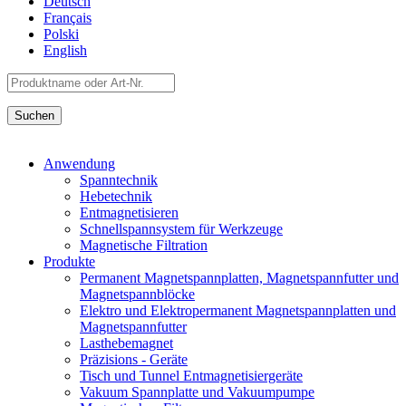
Deutsch
Français
Polski
English
Anwendung
Spanntechnik
Hebetechnik
Entmagnetisieren
Schnellspannsystem für Werkzeuge
Magnetische Filtration
Produkte
Permanent Magnetspannplatten, Magnetspannfutter und
Magnetspannblöcke
Elektro und Elektropermanent Magnetspannplatten und
Magnetspannfutter
Lasthebemagnet
Präzisions - Geräte
Tisch und Tunnel Entmagnetisiergeräte
Vakuum Spannplatte und Vakuumpumpe