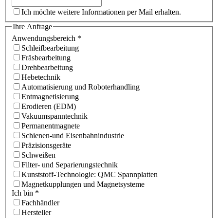
Ich möchte weitere Informationen per Mail erhalten.
Ihre Anfrage
Anwendungsbereich
*
Schleifbearbeitung
Fräsbearbeitung
Drehbearbeitung
Hebetechnik
Automatisierung und Roboterhandling
Entmagnetisierung
Erodieren (EDM)
Vakuumspanntechnik
Permanentmagnete
Schienen-und Eisenbahnindustrie
Präzisionsgeräte
Schweißen
Filter- und Separierungstechnik
Kunststoff-Technologie: QMC Spannplatten
Magnetkupplungen und Magnetsysteme
Ich bin
*
Fachhändler
Hersteller