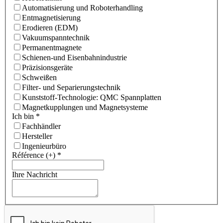
Automatisierung und Roboterhandling
Entmagnetisierung
Erodieren (EDM)
Vakuumspanntechnik
Permanentmagnete
Schienen-und Eisenbahnindustrie
Präzisionsgeräte
Schweißen
Filter- und Separierungstechnik
Kunststoff-Technologie: QMC Spannplatten
Magnetkupplungen und Magnetsysteme
Ich bin
*
Fachhändler
Hersteller
Ingenieurbüro
Référence (+)
*
Ihre Nachricht