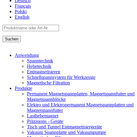
Deutsch
Français
Polski
English
Anwendung
Spanntechnik
Hebetechnik
Entmagnetisieren
Schnellspannsystem für Werkzeuge
Magnetische Filtration
Produkte
Permanent Magnetspannplatten, Magnetspannfutter und
Magnetspannblöcke
Elektro und Elektropermanent Magnetspannplatten und
Magnetspannfutter
Lasthebemagnet
Präzisions - Geräte
Tisch und Tunnel Entmagnetisiergeräte
Vakuum Spannplatte und Vakuumpumpe