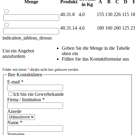
Menge
Produkt
A
B
C
D
in Kg
40.31.8
4,0
155
130
226
115
1
40.31.14
4,6
180
160
260
125
2
indication_tableau_dessus
Geben Sie die Menge in die Tabelle
Um ein Angebot
oben ein
anzufordern
Füllen Sie das Kontaktformular aus
Felder mit einem
*
dürfen nicht leer gelassen werden
Ihre Kontaktdaten
E-mail
*
Ich bin ein Gewerbekunde
Firma / Institution
*
Anrede
Name
*
Vorname