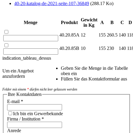
40-20-katalog-de-2021-seite-107-36849
(288.17 Ko)
Gewicht
Menge
Produkt
A
B
C
D
in Kg
40.20.85A
12
155
260.5
140
11
40.20.85B
10
155
230
140
11
indication_tableau_dessus
Geben Sie die Menge in die Tabelle
Um ein Angebot
oben ein
anzufordern
Füllen Sie das Kontaktformular aus
Felder mit einem
*
dürfen nicht leer gelassen werden
Ihre Kontaktdaten
E-mail
*
Ich bin ein Gewerbekunde
Firma / Institution
*
Anrede