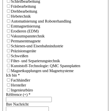
Schleifbearbeitung
Fräsbearbeitung
Drehbearbeitung
Hebetechnik
Automatisierung und Roboterhandling
Entmagnetisierung
Erodieren (EDM)
Vakuumspanntechnik
Permanentmagnete
Schienen-und Eisenbahnindustrie
Präzisionsgeräte
Schweißen
Filter- und Separierungstechnik
Kunststoff-Technologie: QMC Spannplatten
Magnetkupplungen und Magnetsysteme
Ich bin
*
Fachhändler
Hersteller
Ingenieurbüro
Référence (+)
*
Ihre Nachricht