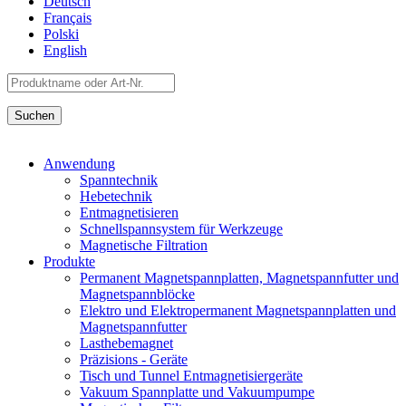
Deutsch
Français
Polski
English
Anwendung
Spanntechnik
Hebetechnik
Entmagnetisieren
Schnellspannsystem für Werkzeuge
Magnetische Filtration
Produkte
Permanent Magnetspannplatten, Magnetspannfutter und
Magnetspannblöcke
Elektro und Elektropermanent Magnetspannplatten und
Magnetspannfutter
Lasthebemagnet
Präzisions - Geräte
Tisch und Tunnel Entmagnetisiergeräte
Vakuum Spannplatte und Vakuumpumpe