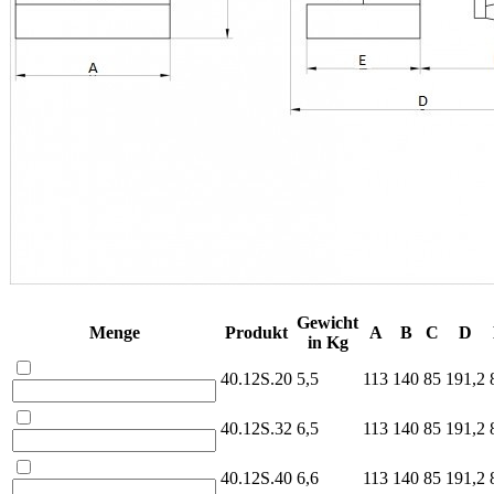
Gewicht
Menge
Produkt
A
B
C
D
in Kg
40.12S.20
5,5
113
140
85
191,2
40.12S.32
6,5
113
140
85
191,2
40.12S.40
6,6
113
140
85
191,2