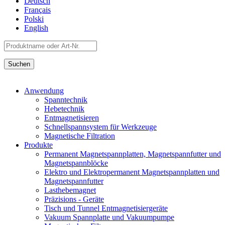
Deutsch
Français
Polski
English
Anwendung
Spanntechnik
Hebetechnik
Entmagnetisieren
Schnellspannsystem für Werkzeuge
Magnetische Filtration
Produkte
Permanent Magnetspannplatten, Magnetspannfutter und
Magnetspannblöcke
Elektro und Elektropermanent Magnetspannplatten und
Magnetspannfutter
Lasthebemagnet
Präzisions - Geräte
Tisch und Tunnel Entmagnetisiergeräte
Vakuum Spannplatte und Vakuumpumpe