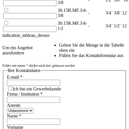
3/8
30.15R.MF.3/4-
-
3/4¨
3/8¨
12
3/8
30.15R.MF.3/4-
-
3/4¨
1/2¨
12
1/2
indication_tableau_dessus
Geben Sie die Menge in die Tabelle
Um ein Angebot
oben ein
anzufordern
Füllen Sie das Kontaktformular aus
Felder mit einem
*
dürfen nicht leer gelassen werden
Ihre Kontaktdaten
E-mail
*
Ich bin ein Gewerbekunde
Firma / Institution
*
Anrede
Name
*
Vorname