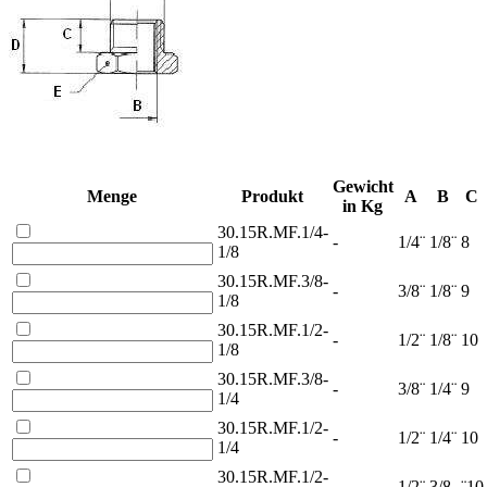
Gewicht
Menge
Produkt
A
B
C
in Kg
30.15R.MF.1/4-
-
1/4¨
1/8¨
8
1/8
30.15R.MF.3/8-
-
3/8¨
1/8¨
9
1/8
30.15R.MF.1/2-
-
1/2¨
1/8¨
10
1/8
30.15R.MF.3/8-
-
3/8¨
1/4¨
9
1/4
30.15R.MF.1/2-
-
1/2¨
1/4¨
10
1/4
30.15R.MF.1/2-
-
1/2¨
3/8
¨10