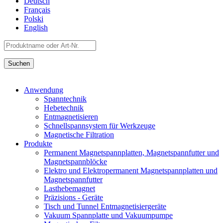
Deutsch
Français
Polski
English
Anwendung
Spanntechnik
Hebetechnik
Entmagnetisieren
Schnellspannsystem für Werkzeuge
Magnetische Filtration
Produkte
Permanent Magnetspannplatten, Magnetspannfutter und
Magnetspannblöcke
Elektro und Elektropermanent Magnetspannplatten und
Magnetspannfutter
Lasthebemagnet
Präzisions - Geräte
Tisch und Tunnel Entmagnetisiergeräte
Vakuum Spannplatte und Vakuumpumpe