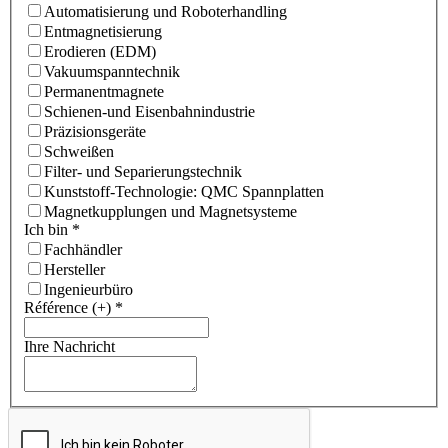
Automatisierung und Roboterhandling
Entmagnetisierung
Erodieren (EDM)
Vakuumspanntechnik
Permanentmagnete
Schienen-und Eisenbahnindustrie
Präzisionsgeräte
Schweißen
Filter- und Separierungstechnik
Kunststoff-Technologie: QMC Spannplatten
Magnetkupplungen und Magnetsysteme
Ich bin
*
Fachhändler
Hersteller
Ingenieurbüro
Référence (+)
*
Ihre Nachricht