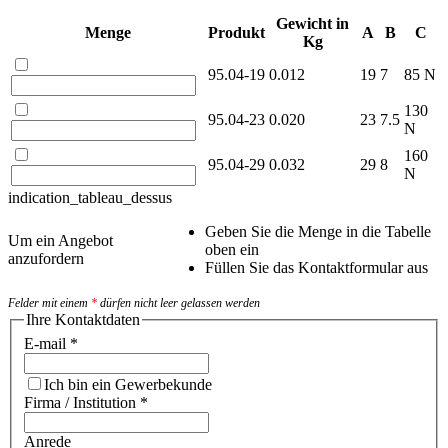
Gewicht in
Menge
Produkt
A
B
C
Kg
95.04-19
0.012
19
7
85 N
130
95.04-23
0.020
23
7.5
N
160
95.04-29
0.032
29
8
N
indication_tableau_dessus
Geben Sie die Menge in die Tabelle
Um ein Angebot
oben ein
anzufordern
Füllen Sie das Kontaktformular aus
Felder mit einem
*
dürfen nicht leer gelassen werden
Ihre Kontaktdaten
E-mail
*
Ich bin ein Gewerbekunde
Firma / Institution
*
Anrede