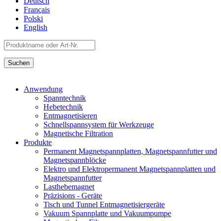
Deutsch
Français
Polski
English
Anwendung
Spanntechnik
Hebetechnik
Entmagnetisieren
Schnellspannsystem für Werkzeuge
Magnetische Filtration
Produkte
Permanent Magnetspannplatten, Magnetspannfutter und
Magnetspannblöcke
Elektro und Elektropermanent Magnetspannplatten und
Magnetspannfutter
Lasthebemagnet
Präzisions - Geräte
Tisch und Tunnel Entmagnetisiergeräte
Vakuum Spannplatte und Vakuumpumpe