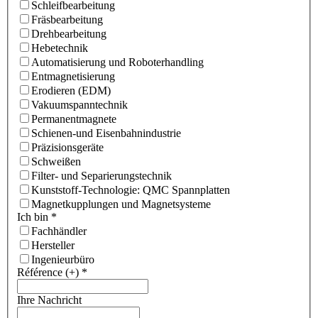
Schleifbearbeitung
Fräsbearbeitung
Drehbearbeitung
Hebetechnik
Automatisierung und Roboterhandling
Entmagnetisierung
Erodieren (EDM)
Vakuumspanntechnik
Permanentmagnete
Schienen-und Eisenbahnindustrie
Präzisionsgeräte
Schweißen
Filter- und Separierungstechnik
Kunststoff-Technologie: QMC Spannplatten
Magnetkupplungen und Magnetsysteme
Ich bin
*
Fachhändler
Hersteller
Ingenieurbüro
Référence (+)
*
Ihre Nachricht