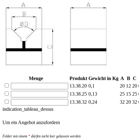
Menge
Produkt
Gewicht in Kg
A
B
C
13.38.20
0,1
20
12
20
13.38.25
0,13
25
15
25
13.38.32
0,24
32
20
32
indication_tableau_dessus
Um ein Angebot anzufordern
Felder mit einem
*
dürfen nicht leer gelassen werden