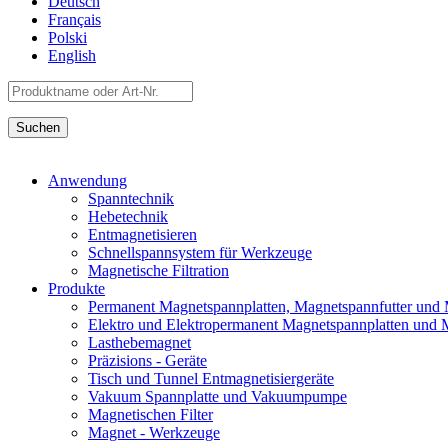
Deutsch
Français
Polski
English
Anwendung
Spanntechnik
Hebetechnik
Entmagnetisieren
Schnellspannsystem für Werkzeuge
Magnetische Filtration
Produkte
Permanent Magnetspannplatten, Magnetspannfutter und
Elektro und Elektropermanent Magnetspannplatten und 
Lasthebemagnet
Präzisions - Geräte
Tisch und Tunnel Entmagnetisiergeräte
Vakuum Spannplatte und Vakuumpumpe
Magnetischen Filter
Magnet - Werkzeuge