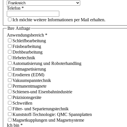
Telefon
*
Ich möchte weitere Informationen per Mail erhalten.
Ihre Anfrage
Anwendungsbereich
*
Schleifbearbeitung
Fräsbearbeitung
Drehbearbeitung
Hebetechnik
Automatisierung und Roboterhandling
Entmagnetisierung
Erodieren (EDM)
Vakuumspanntechnik
Permanentmagnete
Schienen-und Eisenbahnindustrie
Präzisionsgeräte
Schweißen
Filter- und Separierungstechnik
Kunststoff-Technologie: QMC Spannplatten
Magnetkupplungen und Magnetsysteme
Ich bin
*