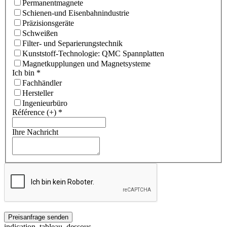
Permanentmagnete
Schienen-und Eisenbahnindustrie
Präzisionsgeräte
Schweißen
Filter- und Separierungstechnik
Kunststoff-Technologie: QMC Spannplatten
Magnetkupplungen und Magnetsysteme
Ich bin
*
Fachhändler
Hersteller
Ingenieurbüro
Référence (+)
*
Ihre Nachricht
indication_tableau_dessous