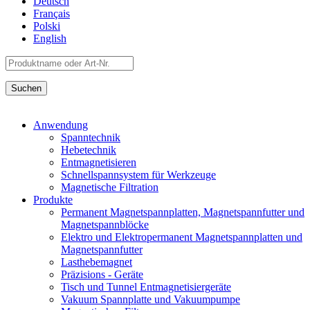
Deutsch
Français
Polski
English
Anwendung
Spanntechnik
Hebetechnik
Entmagnetisieren
Schnellspannsystem für Werkzeuge
Magnetische Filtration
Produkte
Permanent Magnetspannplatten, Magnetspannfutter und
Magnetspannblöcke
Elektro und Elektropermanent Magnetspannplatten und
Magnetspannfutter
Lasthebemagnet
Präzisions - Geräte
Tisch und Tunnel Entmagnetisiergeräte
Vakuum Spannplatte und Vakuumpumpe