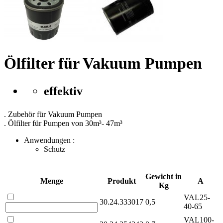
Ölfilter für Vakuum Pumpen
effektiv
. Zubehör für Vakuum Pumpen
. Ölfilter für Pumpen von 30m³- 47m³
Anwendungen :
Schutz
Gewicht in
Menge
Produkt
A
Kg
VAL25-
30.24.333017
0,5
40-65
VAL100-