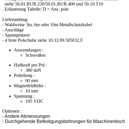
siehe 50.01.BUR.230/50.01.BUR.400 und 50.10.T10
. Erläuterung Tabelle: D = Anz. pole
Lieferumfang:
- Wahlweise 3m, 6m oder 10m Metallschutzkabel
- Anschläge
- Spannpratzen
- 4 feste Polschuhe siehe 10.33.99.505032.F
Anwendungen :
Schweißen
Haftkraft pro Pol :
380
daN
Polteilung :
60
mm
Magnetfeldhöhe :
10
mm
Spannung :
195
VDC
Optionen :
-
Andere Abmessungen
- Durchgehende Befestigungsbohrungen für Maschinentisch