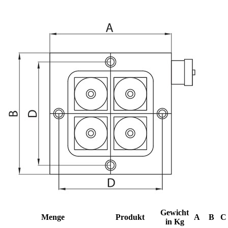
Gewicht
Menge
Produkt
A
B
C
in Kg