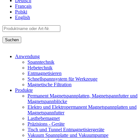
Deutsch
Français
Polski
English
Anwendung
Spanntechnik
Hebetechnik
Entmagnetisieren
Schnellspannsystem für Werkzeuge
Magnetische Filtration
Produkte
Permanent Magnetspannplatten, Magnetspannfutter und
Magnetspannblöcke
Elektro und Elektropermanent Magnetspannplatten und
Magnetspannfutter
Lasthebemagnet
Präzisions - Geräte
Tisch und Tunnel Entmagnetisiergeräte
Vakuum Spannplatte und Vakuumpumpe