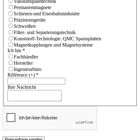
Vakuumspanntechnik
Permanentmagnete
Schienen-und Eisenbahnindustrie
Präzisionsgeräte
Schweißen
Filter- und Separierungstechnik
Kunststoff-Technologie: QMC Spannplatten
Magnetkupplungen und Magnetsysteme
Ich bin
*
Fachhändler
Hersteller
Ingenieurbüro
Référence (+)
*
Ihre Nachricht