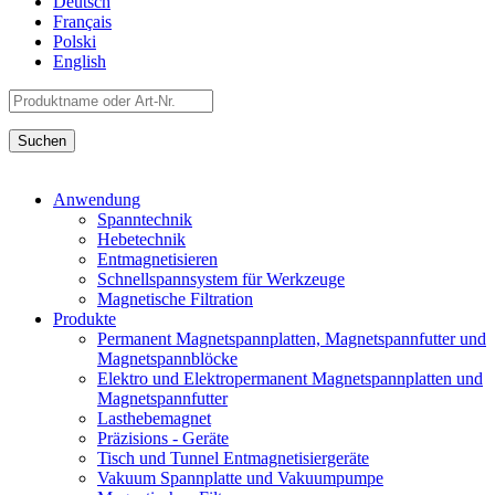
Deutsch
Français
Polski
English
Anwendung
Spanntechnik
Hebetechnik
Entmagnetisieren
Schnellspannsystem für Werkzeuge
Magnetische Filtration
Produkte
Permanent Magnetspannplatten, Magnetspannfutter und
Magnetspannblöcke
Elektro und Elektropermanent Magnetspannplatten und
Magnetspannfutter
Lasthebemagnet
Präzisions - Geräte
Tisch und Tunnel Entmagnetisiergeräte
Vakuum Spannplatte und Vakuumpumpe