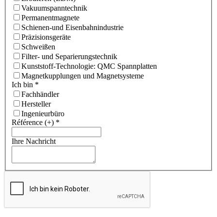
Vakuumspanntechnik
Permanentmagnete
Schienen-und Eisenbahnindustrie
Präzisionsgeräte
Schweißen
Filter- und Separierungstechnik
Kunststoff-Technologie: QMC Spannplatten
Magnetkupplungen und Magnetsysteme
Ich bin
*
Fachhändler
Hersteller
Ingenieurbüro
Référence (+)
*
Ihre Nachricht