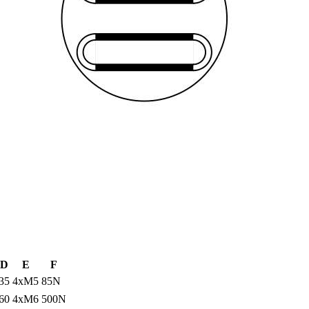
D
E
F
35
4xM5
85N
60
4xM6
500N