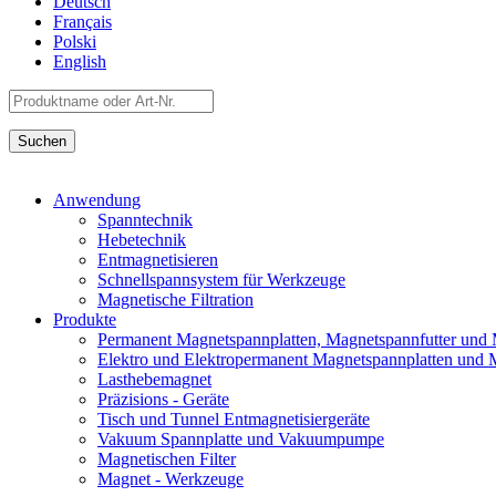
Deutsch
Français
Polski
English
Anwendung
Spanntechnik
Hebetechnik
Entmagnetisieren
Schnellspannsystem für Werkzeuge
Magnetische Filtration
Produkte
Permanent Magnetspannplatten, Magnetspannfutter und
Elektro und Elektropermanent Magnetspannplatten und 
Lasthebemagnet
Präzisions - Geräte
Tisch und Tunnel Entmagnetisiergeräte
Vakuum Spannplatte und Vakuumpumpe
Magnetischen Filter
Magnet - Werkzeuge