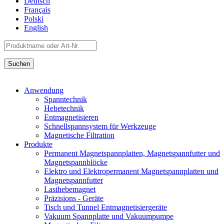
Deutsch
Français
Polski
English
Anwendung
Spanntechnik
Hebetechnik
Entmagnetisieren
Schnellspannsystem für Werkzeuge
Magnetische Filtration
Produkte
Permanent Magnetspannplatten, Magnetspannfutter und
Magnetspannblöcke
Elektro und Elektropermanent Magnetspannplatten und
Magnetspannfutter
Lasthebemagnet
Präzisions - Geräte
Tisch und Tunnel Entmagnetisiergeräte
Vakuum Spannplatte und Vakuumpumpe