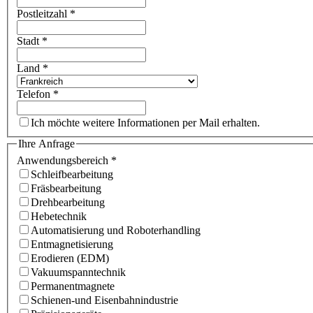
Postleitzahl
*
Stadt
*
Land
*
Telefon
*
Ich möchte weitere Informationen per Mail erhalten.
Ihre Anfrage
Anwendungsbereich
*
Schleifbearbeitung
Fräsbearbeitung
Drehbearbeitung
Hebetechnik
Automatisierung und Roboterhandling
Entmagnetisierung
Erodieren (EDM)
Vakuumspanntechnik
Permanentmagnete
Schienen-und Eisenbahnindustrie