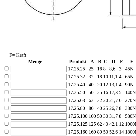
F= Kraft
Menge
Produkt
A
B
C
D
E
F
17.25.25
25
16
8
8,6
3
45N
17.25.32
32
18
10
11,1
4
65N
17.25.40
40
20
12
13,1
4
90N
17.25.50
50
25
16
17,3
5
140N
17.25.63
63
32
20
21,7
6
270N
17.25.80
80
40
25
26,7
8
380N
17.25.100
100
50
30
31,7
8
580N
17.25.125
125
62
40
42,1
12
1000
17.25.160
160
80
50
52,6
14
1800