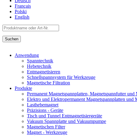
Deutsch
Français
Polski
English
Anwendung
Spanntechnik
Hebetechnik
Entmagnetisieren
Schnellspannsystem für Werkzeuge
Magnetische Filtration
Produkte
Permanent Magnetspannplatten, Magnetspannfutter und
Elektro und Elektropermanent Magnetspannplatten und 
Lasthebemagnet
Präzisions - Geräte
Tisch und Tunnel Entmagnetisiergeräte
Vakuum Spannplatte und Vakuumpumpe
Magnetischen Filter
Magnet - Werkzeuge