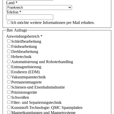
Land
*
Telefon
*
Ich möchte weitere Informationen per Mail erhalten.
Ihre Anfrage
Anwendungsbereich
*
Schleifbearbeitung
Fräsbearbeitung
Drehbearbeitung
Hebetechnik
Automatisierung und Roboterhandling
Entmagnetisierung
Erodieren (EDM)
Vakuumspanntechnik
Permanentmagnete
Schienen-und Eisenbahnindustrie
Präzisionsgeräte
Schweißen
Filter- und Separierungstechnik
Kunststoff-Technologie: QMC Spannplatten
Magnetkupplungen und Magnetsysteme