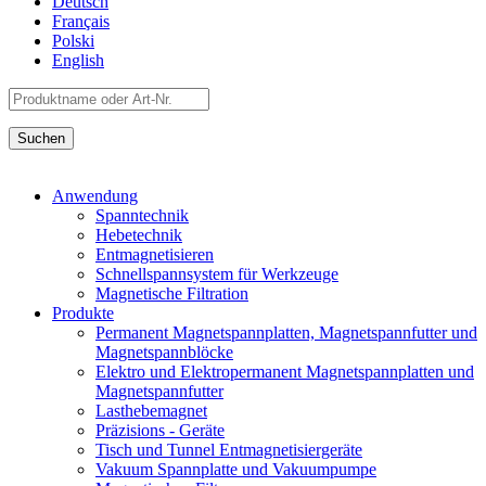
Deutsch
Français
Polski
English
Anwendung
Spanntechnik
Hebetechnik
Entmagnetisieren
Schnellspannsystem für Werkzeuge
Magnetische Filtration
Produkte
Permanent Magnetspannplatten, Magnetspannfutter und
Magnetspannblöcke
Elektro und Elektropermanent Magnetspannplatten und
Magnetspannfutter
Lasthebemagnet
Präzisions - Geräte
Tisch und Tunnel Entmagnetisiergeräte
Vakuum Spannplatte und Vakuumpumpe