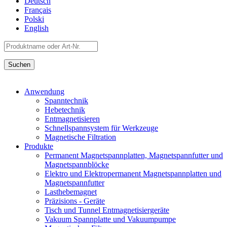
Deutsch
Français
Polski
English
Anwendung
Spanntechnik
Hebetechnik
Entmagnetisieren
Schnellspannsystem für Werkzeuge
Magnetische Filtration
Produkte
Permanent Magnetspannplatten, Magnetspannfutter und
Magnetspannblöcke
Elektro und Elektropermanent Magnetspannplatten und
Magnetspannfutter
Lasthebemagnet
Präzisions - Geräte
Tisch und Tunnel Entmagnetisiergeräte
Vakuum Spannplatte und Vakuumpumpe