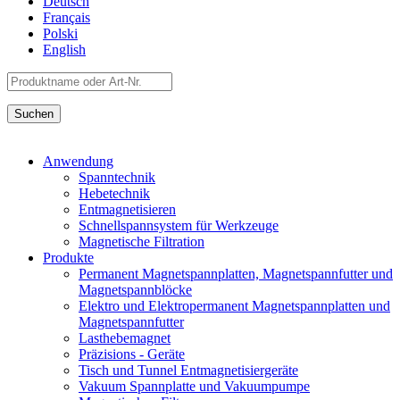
Deutsch
Français
Polski
English
Anwendung
Spanntechnik
Hebetechnik
Entmagnetisieren
Schnellspannsystem für Werkzeuge
Magnetische Filtration
Produkte
Permanent Magnetspannplatten, Magnetspannfutter und
Magnetspannblöcke
Elektro und Elektropermanent Magnetspannplatten und
Magnetspannfutter
Lasthebemagnet
Präzisions - Geräte
Tisch und Tunnel Entmagnetisiergeräte
Vakuum Spannplatte und Vakuumpumpe