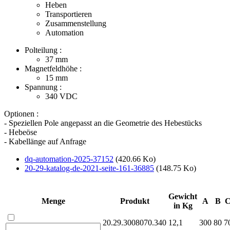
Heben
Transportieren
Zusammenstellung
Automation
Polteilung :
37
mm
Magnetfeldhöhe :
15
mm
Spannung :
340
VDC
Optionen :
- Speziellen Pole angepasst an die Geometrie des Hebestücks
- Hebeöse
- Kabellänge auf Anfrage
dq-automation-2025-37152
(420.66 Ko)
20-29-katalog-de-2021-seite-161-36885
(148.75 Ko)
Gewicht
Menge
Produkt
A
B
in Kg
20.29.3008070.340
12,1
300
80
7