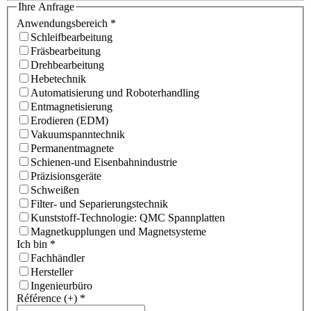
Ihre Anfrage
Anwendungsbereich
*
Schleifbearbeitung
Fräsbearbeitung
Drehbearbeitung
Hebetechnik
Automatisierung und Roboterhandling
Entmagnetisierung
Erodieren (EDM)
Vakuumspanntechnik
Permanentmagnete
Schienen-und Eisenbahnindustrie
Präzisionsgeräte
Schweißen
Filter- und Separierungstechnik
Kunststoff-Technologie: QMC Spannplatten
Magnetkupplungen und Magnetsysteme
Ich bin
*
Fachhändler
Hersteller
Ingenieurbüro
Référence (+)
*