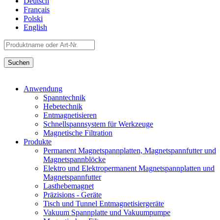
Deutsch
Français
Polski
English
Anwendung
Spanntechnik
Hebetechnik
Entmagnetisieren
Schnellspannsystem für Werkzeuge
Magnetische Filtration
Produkte
Permanent Magnetspannplatten, Magnetspannfutter und
Magnetspannblöcke
Elektro und Elektropermanent Magnetspannplatten und
Magnetspannfutter
Lasthebemagnet
Präzisions - Geräte
Tisch und Tunnel Entmagnetisiergeräte
Vakuum Spannplatte und Vakuumpumpe