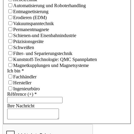
Automatisierung und Roboterhandling
Entmagnetisierung
Erodieren (EDM)
Vakuumspanntechnik
Permanentmagnete
Schienen-und Eisenbahnindustrie
Präzisionsgeräte
Schweißen
Filter- und Separierungstechnik
Kunststoff-Technologie: QMC Spannplatten
Magnetkupplungen und Magnetsysteme
Ich bin
*
Fachhändler
Hersteller
Ingenieurbüro
Référence (+)
*
Ihre Nachricht