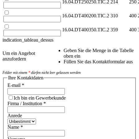
16.04.DT250250.TIC.2
214
250
16.04.DT400200.TIC.2
310
400
16.04.DT400350.TIC.2
359
400
indication_tableau_dessus
Geben Sie die Menge in die Tabelle
Um ein Angebot
oben ein
anzufordern
Füllen Sie das Kontaktformular aus
Felder mit einem
*
dürfen nicht leer gelassen werden
Ihre Kontaktdaten
E-mail
*
Ich bin ein Gewerbekunde
Firma / Institution
*
Anrede
Name
*